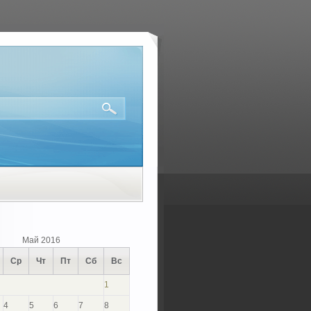
Май 2016
Ср
Чт
Пт
Сб
Вс
1
4
5
6
7
8