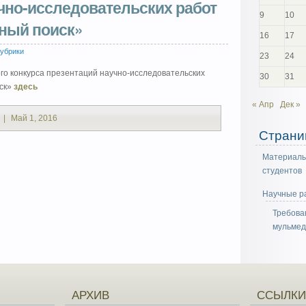
чно-исследовательских работ
9
10
чный поиск»
16
17
рубрики
23
24
ого конкурса презентаций научно-исследовательских
30
31
ск»
здесь
« Апр
Дек »
|
Май 1, 2016
Страни
Материалы
студентов
Научные р
Требова
мульмед
АРХИВ
ССЫЛКИ