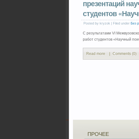
презентаций нау
студентов «Нау
Posted by kryzok | Filed under
Без 
С результатами VI Межвузовск
работ студентов «Научный пои
Read more
|
Comments (0)
ПРОЧЕЕ