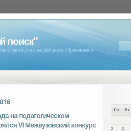
й поиск"
ии и методики специального образования
2016
Пн
Вт
ода на педагогическом
оялся VI Межвузовский конкурс
2
3