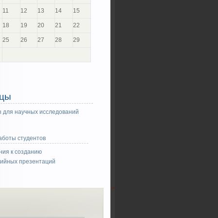
11
12
13
14
15
18
19
20
21
22
25
26
27
28
29
цы
 для научных исследований
аботы студентов
ния к созданию
ийных презентаций